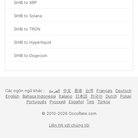
SHIB to XRP
SHIB to Solana
SHIB to TRON
SHIB to Hyperliquid
SHIB to Dogecoin
Các ngôn ngữ khác :
العربية
中文
香港
台湾
Français
Deutsch
English
Bahasa Indonesia
Italiano
日本語
한국어
Dutch
Polski
Português
Русский
Español
ไทย
Türkçe
© 2010-2026 CocoRate.com
Liên hệ với chúng tôi