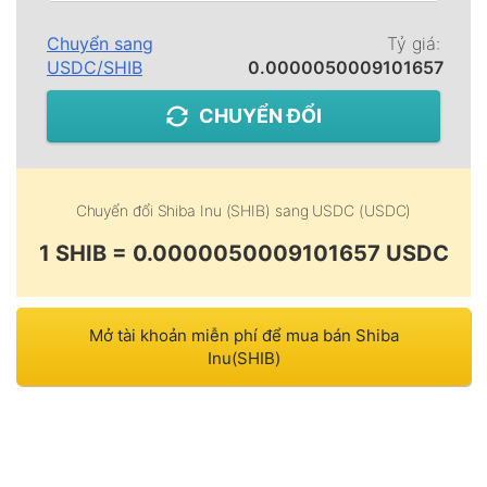
Chuyển sang
Tỷ giá:
USDC
/
SHIB
0.0000050009101657
CHUYỂN ĐỔI
Chuyển đổi
Shiba Inu (SHIB)
sang
USDC (USDC)
1 SHIB = 0.0000050009101657 USDC
Mở tài khoản miễn phí để mua bán Shiba
Inu(SHIB)