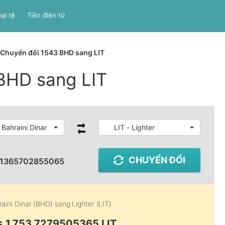
ại tệ
Tiền điện tử
Chuyển đổi 1543 BHD sang LIT
BHD sang LIT
Bahraini Dinar
LIT - Lighter
CHUYỂN ĐỔI
.1365702855065
raini Dinar (BHD)
sang
Lighter (LIT)
 1,753.7279505365 LIT