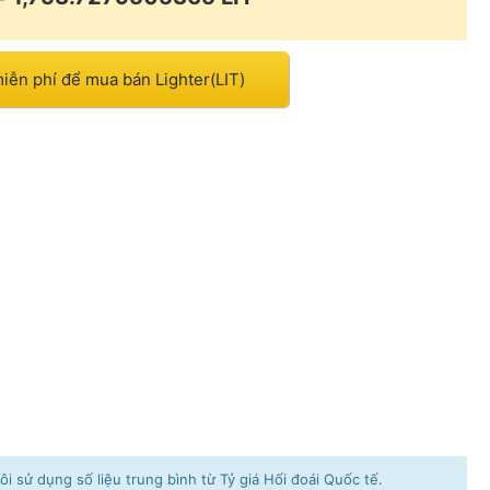
iễn phí để mua bán Lighter(LIT)
i sử dụng số liệu trung bình từ Tỷ giá Hối đoái Quốc tế.