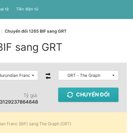
ại tệ
Tiền điện tử
Chuyển đổi 1265 BIF sang GRT
BIF sang GRT
 Burundian Franc
GRT - The Graph
CHUYỂN ĐỔI
Tỷ giá:
23129237864648
ian Franc (BIF)
sang
The Graph (GRT)