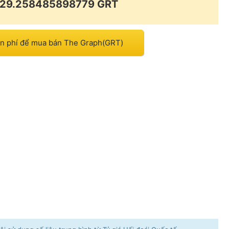
= 29.258485898779 GRT
ễn phí để mua bán The Graph(GRT)