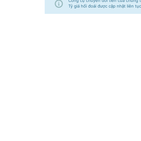
Công cụ chuyển đổi tiền của chúng tô
Tỷ giá hối đoái được cập nhật liên tụ