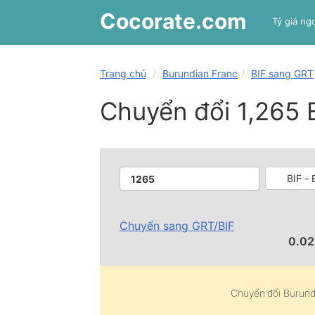
Cocorate
.com
Tỷ giá ngo
Trang chủ
Burundian Franc
BIF sang GRT
Chuyển đổi 1,265 
BIF -
Chuyển sang
GRT
/
BIF
0.0
Chuyển đổi
Burund