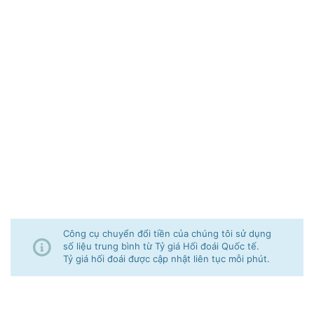
Công cụ chuyển đổi tiền của chúng tôi sử dụng
số liệu trung bình từ Tỷ giá Hối đoái Quốc tế.
Tỷ giá hối đoái được cập nhật liên tục mỗi phút.