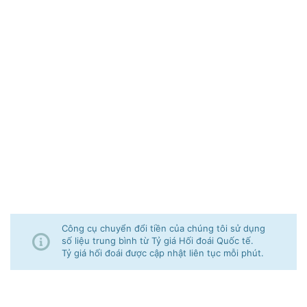
Công cụ chuyển đổi tiền của chúng tôi sử dụng
số liệu trung bình từ Tỷ giá Hối đoái Quốc tế.
Tỷ giá hối đoái được cập nhật liên tục mỗi phút.