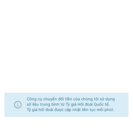
Công cụ chuyển đổi tiền của chúng tôi sử dụng
số liệu trung bình từ Tỷ giá Hối đoái Quốc tế.
Tỷ giá hối đoái được cập nhật liên tục mỗi phút.