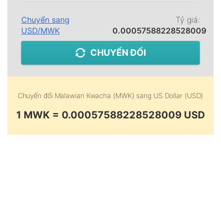
Chuyển sang
Tỷ giá:
USD
/
MWK
0.00057588228528009
CHUYỂN ĐỔI
Chuyển đổi
Malawian Kwacha (MWK)
sang
US Dollar (USD)
1 MWK = 0.00057588228528009 USD