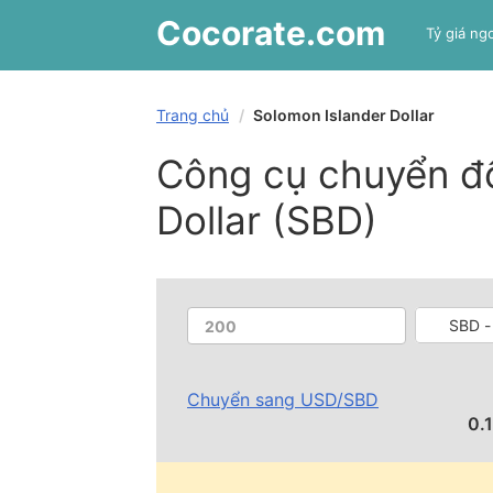
Cocorate
.com
Tỷ giá ngo
Trang chủ
Solomon Islander Dollar
Công cụ chuyển đổ
Dollar (SBD)
SBD -
Chuyển sang
USD
/
SBD
0.