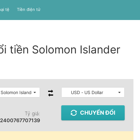
ại tệ
Tiền điện tử
i tiền Solomon Islander
 Solomon Islander Dollar
USD - US Dollar
CHUYỂN ĐỔI
Tỷ giá:
12400767707139