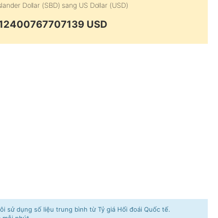
lander Dollar (SBD)
sang
US Dollar (USD)
0.12400767707139 USD
i sử dụng số liệu trung bình từ Tỷ giá Hối đoái Quốc tế.