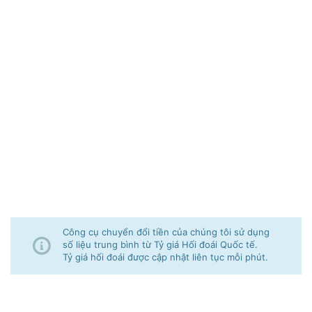
Công cụ chuyển đổi tiền của chúng tôi sử dụng
số liệu trung bình từ Tỷ giá Hối đoái Quốc tế.
Tỷ giá hối đoái được cập nhật liên tục mỗi phút.