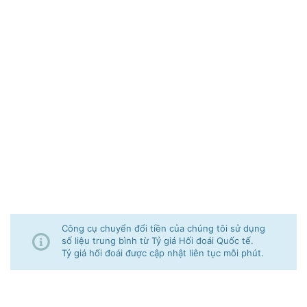
Công cụ chuyển đổi tiền của chúng tôi sử dụng
số liệu trung bình từ Tỷ giá Hối đoái Quốc tế.
Tỷ giá hối đoái được cập nhật liên tục mỗi phút.