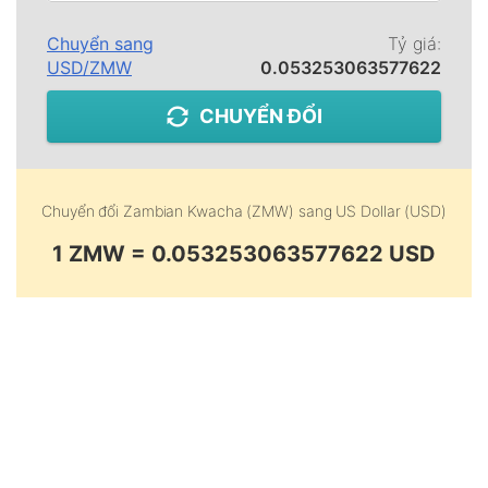
Chuyển sang
Tỷ giá:
USD
/
ZMW
0.053253063577622
CHUYỂN ĐỔI
Chuyển đổi
Zambian Kwacha (ZMW)
sang
US Dollar (USD)
1 ZMW = 0.053253063577622 USD