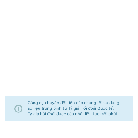
Công cụ chuyển đổi tiền của chúng tôi sử dụng
số liệu trung bình từ Tỷ giá Hối đoái Quốc tế.
Tỷ giá hối đoái được cập nhật liên tục mỗi phút.