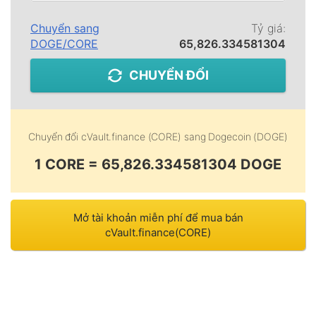
Chuyển sang
Tỷ giá:
DOGE
/
CORE
65,826.334581304
CHUYỂN ĐỔI
Chuyển đổi
cVault.finance (CORE)
sang
Dogecoin (DOGE)
1 CORE = 65,826.334581304 DOGE
Mở tài khoản miễn phí để mua bán
cVault.finance(CORE)