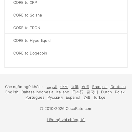
CORE to XRP
CORE to Solana
CORE to TRON
CORE to Hyperliquid
CORE to Dogecoin
Các ngôn ngữ khác :
العربية
中文
香港
台湾
Français
Deutsch
English
Bahasa Indonesia
Italiano
日本語
한국어
Dutch
Polski
Português
Русский
Español
ไทย
Türkçe
© 2010-2026 CocoRate.com
Liên hệ với chúng tôi