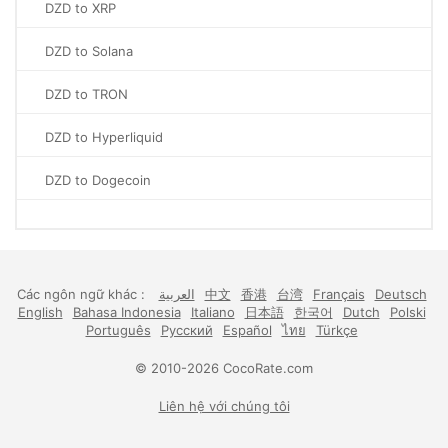
DZD to XRP
DZD to Solana
DZD to TRON
DZD to Hyperliquid
DZD to Dogecoin
Các ngôn ngữ khác :
العربية
中文
香港
台湾
Français
Deutsch
English
Bahasa Indonesia
Italiano
日本語
한국어
Dutch
Polski
Português
Русский
Español
ไทย
Türkçe
© 2010-2026 CocoRate.com
Liên hệ với chúng tôi