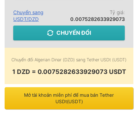
Chuyển sang
Tỷ giá:
USDT
/
DZD
0.0075282633929073
CHUYỂN ĐỔI
Chuyển đổi
Algerian Dinar (DZD)
sang
Tether USDt (USDT)
1 DZD = 0.0075282633929073 USDT
Mở tài khoản miễn phí để mua bán Tether
USDt(USDT)