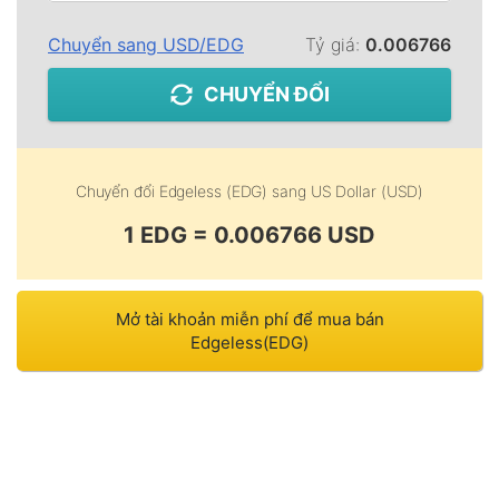
Chuyển sang
USD
/
EDG
Tỷ giá:
0.006766
CHUYỂN ĐỔI
Chuyển đổi
Edgeless (EDG)
sang
US Dollar (USD)
1 EDG = 0.006766 USD
Mở tài khoản miễn phí để mua bán
Edgeless(EDG)