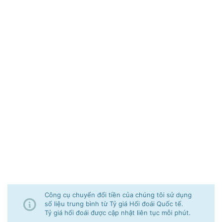
Công cụ chuyển đổi tiền của chúng tôi sử dụng
số liệu trung bình từ Tỷ giá Hối đoái Quốc tế.
Tỷ giá hối đoái được cập nhật liên tục mỗi phút.