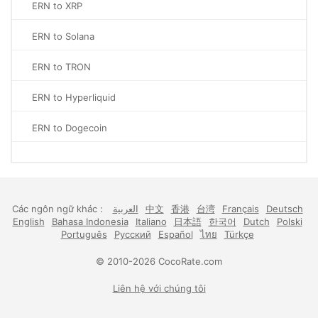
ERN to XRP
ERN to Solana
ERN to TRON
ERN to Hyperliquid
ERN to Dogecoin
Các ngôn ngữ khác :
العربية
中文
香港
台湾
Français
Deutsch
English
Bahasa Indonesia
Italiano
日本語
한국어
Dutch
Polski
Português
Русский
Español
ไทย
Türkçe
© 2010-2026 CocoRate.com
Liên hệ với chúng tôi