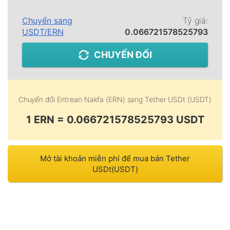
Chuyển sang
Tỷ giá:
USDT
/
ERN
0.066721578525793
CHUYỂN ĐỔI
Chuyển đổi
Eritrean Nakfa (ERN)
sang
Tether USDt (USDT)
1 ERN = 0.066721578525793 USDT
Mở tài khoản miễn phí để mua bán Tether
USDt(USDT)