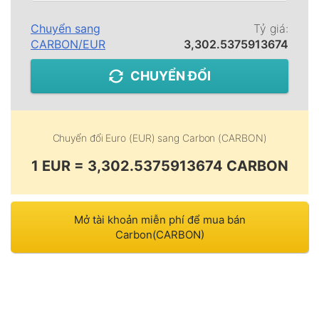
Chuyển sang
Tỷ giá:
CARBON
/
EUR
3,302.5375913674
CHUYỂN ĐỔI
Chuyển đổi
Euro (EUR)
sang
Carbon (CARBON)
1 EUR = 3,302.5375913674 CARBON
Mở tài khoản miễn phí để mua bán
Carbon(CARBON)