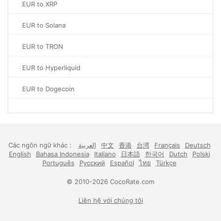
EUR to XRP
EUR to Solana
EUR to TRON
EUR to Hyperliquid
EUR to Dogecoin
Các ngôn ngữ khác :
العربية
中文
香港
台湾
Français
Deutsch
English
Bahasa Indonesia
Italiano
日本語
한국어
Dutch
Polski
Português
Русский
Español
ไทย
Türkçe
© 2010-2026 CocoRate.com
Liên hệ với chúng tôi