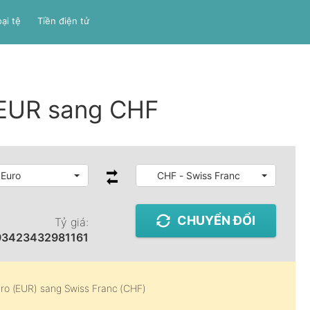
ại tệ
Tiền điện tử
 EUR sang CHF
 Euro
CHF - Swiss Franc
CHUYỂN ĐỔI
Tỷ giá:
93423432981161
ro (EUR)
sang
Swiss Franc (CHF)