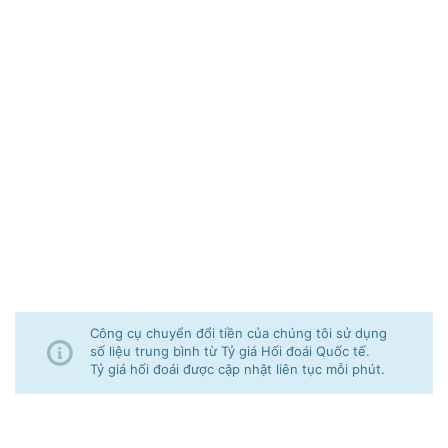
Công cụ chuyển đổi tiền của chúng tôi sử dụng
số liệu trung bình từ Tỷ giá Hối đoái Quốc tế.
Tỷ giá hối đoái được cập nhật liên tục mỗi phút.