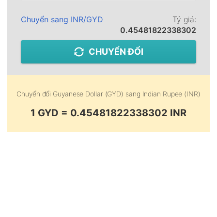
Chuyển sang
INR
/
GYD
Tỷ giá:
0.45481822338302
CHUYỂN ĐỔI
Chuyển đổi
Guyanese Dollar (GYD)
sang
Indian Rupee (INR)
1 GYD = 0.45481822338302 INR