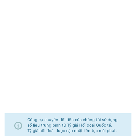
Công cụ chuyển đổi tiền của chúng tôi sử dụng
số liệu trung bình từ Tỷ giá Hối đoái Quốc tế.
Tỷ giá hối đoái được cập nhật liên tục mỗi phút.