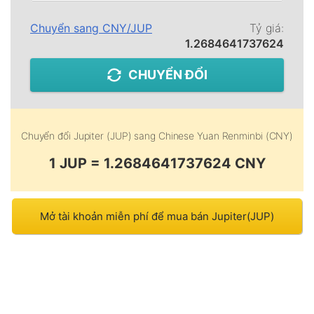
Chuyển sang
CNY
/
JUP
Tỷ giá:
1.2684641737624
CHUYỂN ĐỔI
Chuyển đổi
Jupiter (JUP)
sang
Chinese Yuan Renminbi (CNY)
1 JUP = 1.2684641737624 CNY
Mở tài khoản miễn phí để mua bán Jupiter(JUP)