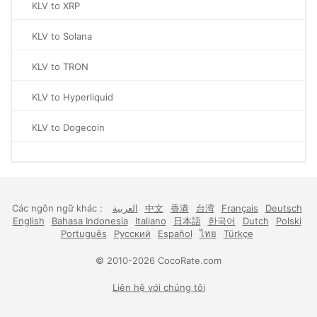
KLV to XRP
KLV to Solana
KLV to TRON
KLV to Hyperliquid
KLV to Dogecoin
Các ngôn ngữ khác :
العربية
中文
香港
台湾
Français
Deutsch
English
Bahasa Indonesia
Italiano
日本語
한국어
Dutch
Polski
Português
Русский
Español
ไทย
Türkçe
© 2010-2026 CocoRate.com
Liên hệ với chúng tôi