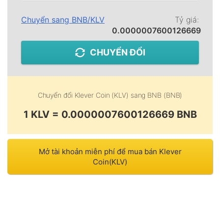
Chuyển sang
BNB
/
KLV
Tỷ giá:
0.0000007600126669
CHUYỂN ĐỔI
Chuyển đổi
Klever Coin (KLV)
sang
BNB (BNB)
1 KLV = 0.0000007600126669 BNB
Mở tài khoản miễn phí để mua bán Klever
Coin(KLV)