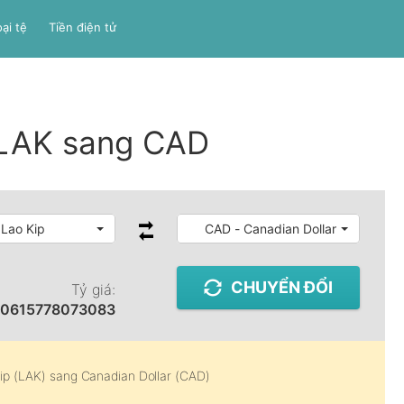
ại tệ
Tiền điện tử
 LAK sang CAD
 Lao Kip
CAD - Canadian Dollar
CHUYỂN ĐỔI
Tỷ giá:
00615778073083
ip (LAK)
sang
Canadian Dollar (CAD)