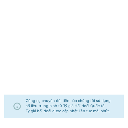
Công cụ chuyển đổi tiền của chúng tôi sử dụng
số liệu trung bình từ Tỷ giá Hối đoái Quốc tế.
Tỷ giá hối đoái được cập nhật liên tục mỗi phút.