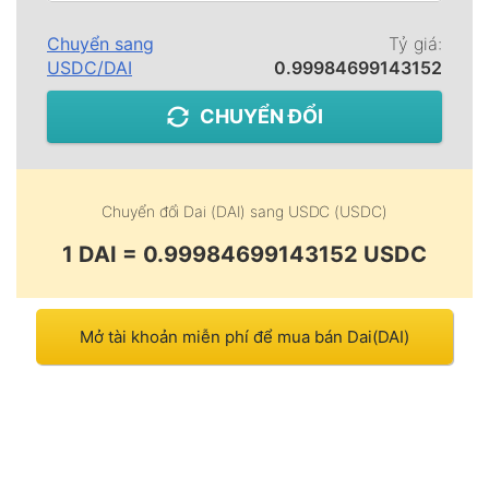
Chuyển sang
Tỷ giá:
USDC
/
DAI
0.99984699143152
CHUYỂN ĐỔI
Chuyển đổi
Dai (DAI)
sang
USDC (USDC)
1 DAI = 0.99984699143152 USDC
Mở tài khoản miễn phí để mua bán Dai(DAI)