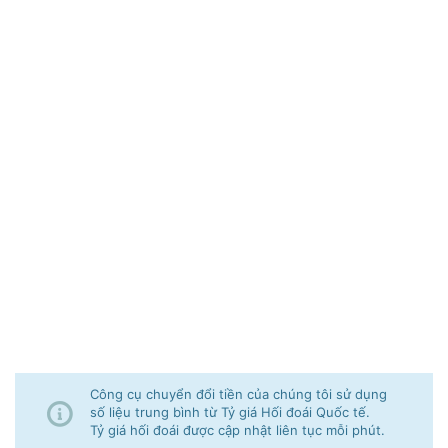
Công cụ chuyển đổi tiền của chúng tôi sử dụng
số liệu trung bình từ Tỷ giá Hối đoái Quốc tế.
Tỷ giá hối đoái được cập nhật liên tục mỗi phút.