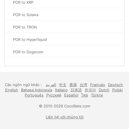
POR to XRP
POR to Solana
POR to TRON
POR to Hyperliquid
POR to Dogecoin
Các ngôn ngữ khác :
العربية
中文
香港
台湾
Français
Deutsch
English
Bahasa Indonesia
Italiano
日本語
한국어
Dutch
Polski
Português
Русский
Español
ไทย
Türkçe
© 2010-2026 CocoRate.com
Liên hệ với chúng tôi