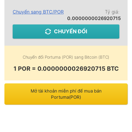
Chuyển sang
BTC
/
POR
Tỷ giá:
0.0000000026920715
CHUYỂN ĐỔI
Chuyển đổi
Portuma (POR)
sang
Bitcoin (BTC)
1 POR = 0.0000000026920715 BTC
Mở tài khoản miễn phí để mua bán
Portuma(POR)