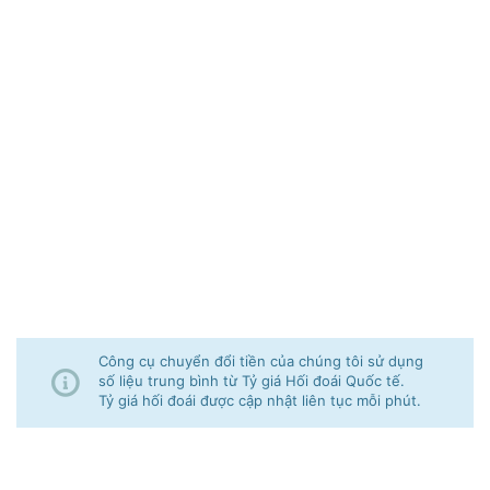
Công cụ chuyển đổi tiền của chúng tôi sử dụng
số liệu trung bình từ Tỷ giá Hối đoái Quốc tế.
Tỷ giá hối đoái được cập nhật liên tục mỗi phút.