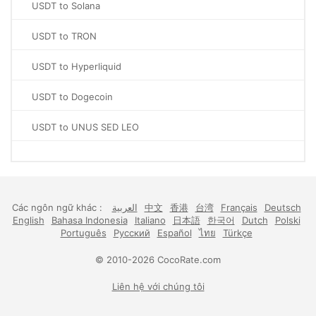
USDT to Solana
USDT to TRON
USDT to Hyperliquid
USDT to Dogecoin
USDT to UNUS SED LEO
Các ngôn ngữ khác :
العربية
中文
香港
台湾
Français
Deutsch
English
Bahasa Indonesia
Italiano
日本語
한국어
Dutch
Polski
Português
Русский
Español
ไทย
Türkçe
© 2010-2026 CocoRate.com
Liên hệ với chúng tôi