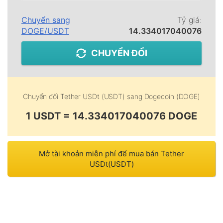
Chuyển sang
Tỷ giá:
DOGE
/
USDT
14.334017040076
CHUYỂN ĐỔI
Chuyển đổi
Tether USDt (USDT)
sang
Dogecoin (DOGE)
1 USDT = 14.334017040076 DOGE
Mở tài khoản miễn phí để mua bán Tether
USDt(USDT)