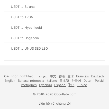
USDT to Solana
USDT to TRON
USDT to Hyperliquid
USDT to Dogecoin
USDT to UNUS SED LEO
Các ngôn ngữ khác :
العربية
中文
香港
台湾
Français
Deutsch
English
Bahasa Indonesia
Italiano
日本語
한국어
Dutch
Polski
Português
Русский
Español
ไทย
Türkçe
© 2010-2026 CocoRate.com
Liên hệ với chúng tôi