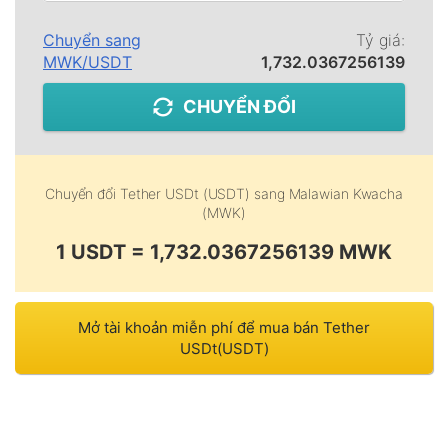
Chuyển sang
Tỷ giá:
MWK
/
USDT
1,732.0367256139
CHUYỂN ĐỔI
Chuyển đổi
Tether USDt (USDT)
sang
Malawian Kwacha
(MWK)
1 USDT = 1,732.0367256139 MWK
Mở tài khoản miễn phí để mua bán Tether
USDt(USDT)