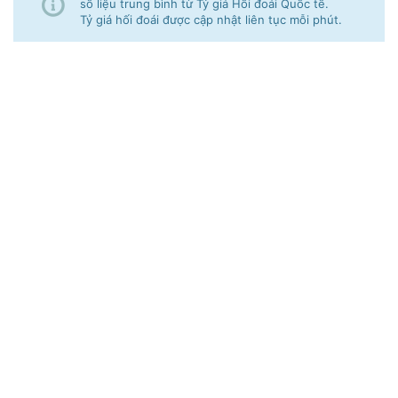
số liệu trung bình từ Tỷ giá Hối đoái Quốc tế.
Tỷ giá hối đoái được cập nhật liên tục mỗi phút.