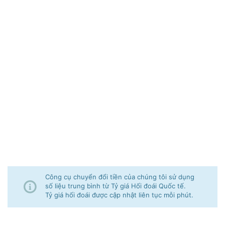
Công cụ chuyển đổi tiền của chúng tôi sử dụng
số liệu trung bình từ Tỷ giá Hối đoái Quốc tế.
Tỷ giá hối đoái được cập nhật liên tục mỗi phút.