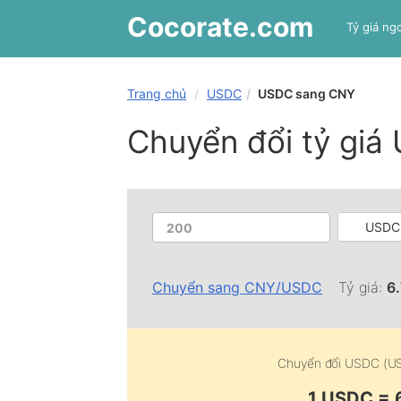
Cocorate
.com
Tỷ giá ngo
Trang chủ
USDC
USDC sang CNY
Chuyển đổi tỷ gi
USDC
Chuyển sang
CNY
/
USDC
Tỷ giá:
6
Chuyển đổi
USDC (U
1 USDC =