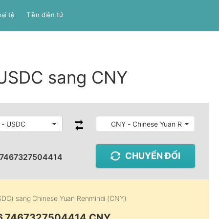
ại tệ
Tiền điện tử
á USDC sang CNY
 - USDC
CNY - Chinese Yuan Renminbi
CHUYỂN ĐỔI
.7467327504414
SDC)
sang
Chinese Yuan Renminbi (CNY)
 6.7467327504414 CNY