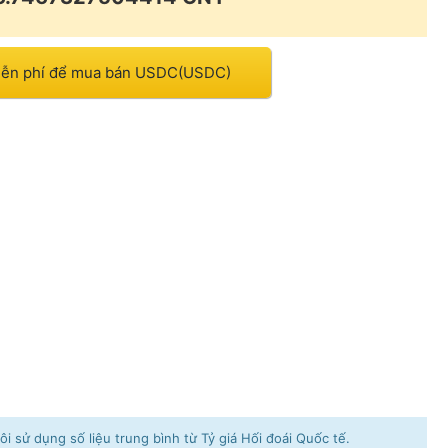
miễn phí để mua bán USDC(USDC)
i sử dụng số liệu trung bình từ Tỷ giá Hối đoái Quốc tế.