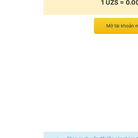
1 UZS = 0.
Mở tài khoản 