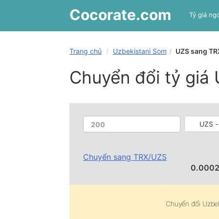
Cocorate
.com
Tỷ giá ngo
Trang chủ
Uzbekistani Som
UZS sang TR
Chuyển đổi tỷ giá
UZS -
Chuyển sang
TRX
/
UZS
0.000
Chuyển đổi
Uzbe