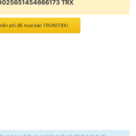
00025651454666173 TRX
miễn phí để mua bán TRON(TRX)