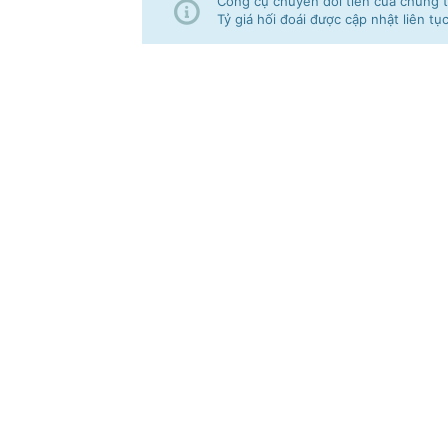
Công cụ chuyển đổi tiền của chúng tô
Tỷ giá hối đoái được cập nhật liên tụ