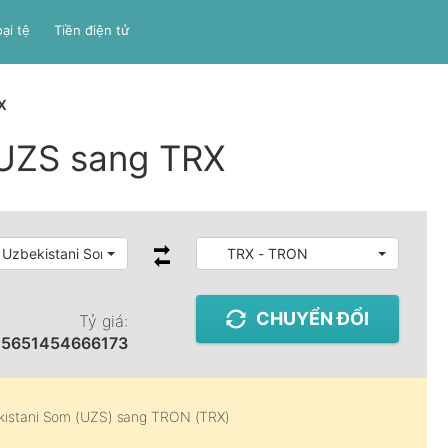
ại tệ
Tiền điện tử
X
 UZS sang TRX
 Uzbekistani Som
TRX - TRON
CHUYỂN ĐỔI
Tỷ giá:
25651454666173
kistani Som (UZS)
sang
TRON (TRX)