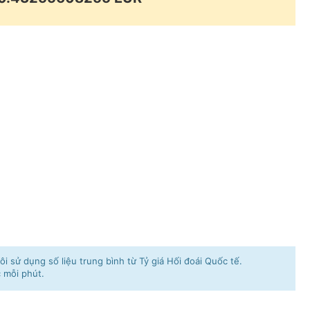
i sử dụng số liệu trung bình từ Tỷ giá Hối đoái Quốc tế.
c mỗi phút.