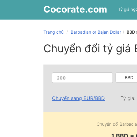
Cocorate
.com
Tỷ giá ngo
Trang chủ
Barbadian or Bajan Dollar
BBD 
Chuyển đổi tỷ giá
BBD -
Chuyển sang
EUR
/
BBD
Tỷ giá
Chuyển đổi
Barbadia
1 BBD =