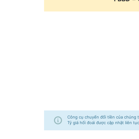
Công cụ chuyển đổi tiền của chúng tô
Tỷ giá hối đoái được cập nhật liên tụ