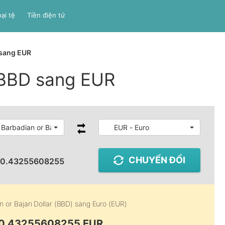
ại tệ
Tiền điện tử
sang EUR
 BBD sang EUR
 Barbadian or Bajan Dollar
EUR - Euro
CHUYỂN ĐỔI
:
0.43255608255
n or Bajan Dollar (BBD)
sang
Euro (EUR)
 0.43255608255 EUR