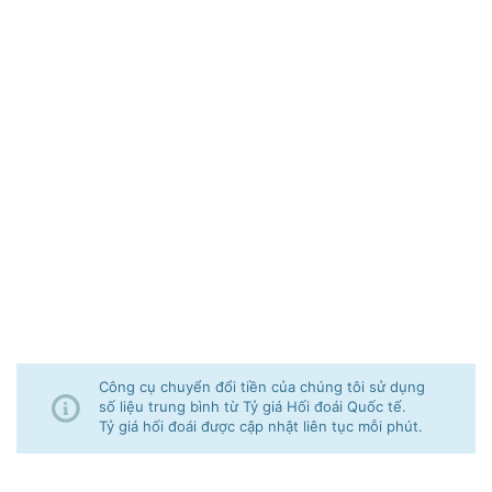
Công cụ chuyển đổi tiền của chúng tôi sử dụng
số liệu trung bình từ Tỷ giá Hối đoái Quốc tế.
Tỷ giá hối đoái được cập nhật liên tục mỗi phút.