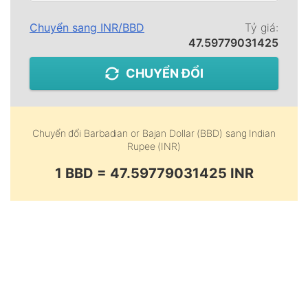
Chuyển sang
INR
/
BBD
Tỷ giá:
47.59779031425
CHUYỂN ĐỔI
Chuyển đổi
Barbadian or Bajan Dollar (BBD)
sang
Indian
Rupee (INR)
1 BBD = 47.59779031425 INR