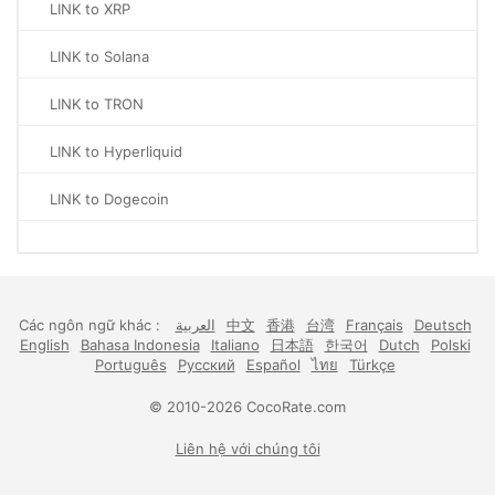
LINK to XRP
LINK to Solana
LINK to TRON
LINK to Hyperliquid
LINK to Dogecoin
Các ngôn ngữ khác :
العربية
中文
香港
台湾
Français
Deutsch
English
Bahasa Indonesia
Italiano
日本語
한국어
Dutch
Polski
Português
Русский
Español
ไทย
Türkçe
© 2010-2026 CocoRate.com
Liên hệ với chúng tôi