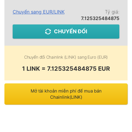
Chuyển sang
EUR
/
LINK
Tỷ giá:
7.125325484875
CHUYỂN ĐỔI
Chuyển đổi
Chainlink (LINK)
sang
Euro (EUR)
1 LINK = 7.125325484875 EUR
Mở tài khoản miễn phí để mua bán
Chainlink(LINK)