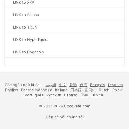
LINK to XRP
LINK to Solana
LINK to TRON
LINK to Hyperliquid
LINK to Dogecoin
Các ngôn ngữ khác :
العربية
中文
香港
台湾
Français
Deutsch
English
Bahasa Indonesia
Italiano
日本語
한국어
Dutch
Polski
Português
Русский
Español
ไทย
Türkçe
© 2010-2026 CocoRate.com
Liên hệ với chúng tôi