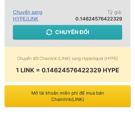
Chuyển sang
Tỷ giá:
HYPE
/
LINK
0.14624576422329
CHUYỂN ĐỔI
Chuyển đổi
Chainlink (LINK)
sang
Hyperliquid (HYPE)
1 LINK = 0.14624576422329 HYPE
Mở tài khoản miễn phí để mua bán
Chainlink(LINK)