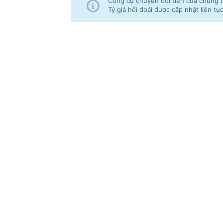
Công cụ chuyển đổi tiền của chúng tô
Tỷ giá hối đoái được cập nhật liên tụ