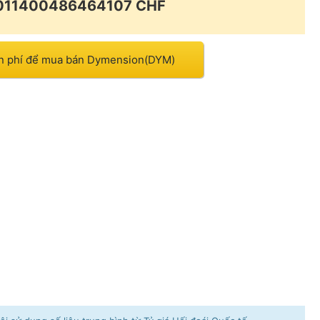
.011400486464107 CHF
ễn phí để mua bán Dymension(DYM)