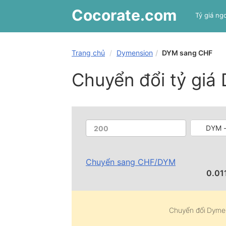
Cocorate
.com
Tỷ giá ngo
Trang chủ
Dymension
DYM sang CHF
Chuyển đổi tỷ gi
DYM -
Chuyển sang
CHF
/
DYM
0.0
Chuyển đổi
Dyme