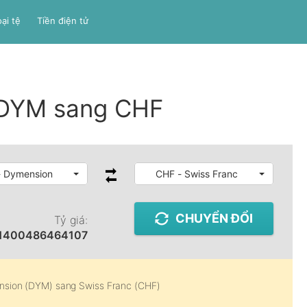
ại tệ
Tiền điện tử
á DYM sang CHF
 Dymension
CHF - Swiss Franc
CHUYỂN ĐỔI
Tỷ giá:
11400486464107
nsion (DYM)
sang
Swiss Franc (CHF)