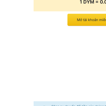
1 DYM = 0
Mở tài khoản mi