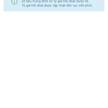
số liệu trung bình từ Tỷ giá Hối đoái Quốc tế.
Tỷ giá hối đoái được cập nhật liên tục mỗi phút.