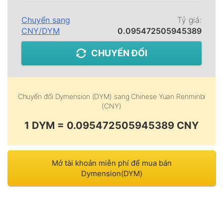
Chuyển sang
Tỷ giá:
CNY
/
DYM
0.095472505945389
CHUYỂN ĐỔI
Chuyển đổi
Dymension (DYM)
sang
Chinese Yuan Renminbi
(CNY)
1 DYM = 0.095472505945389 CNY
Mở tài khoản miễn phí để mua bán
Dymension(DYM)