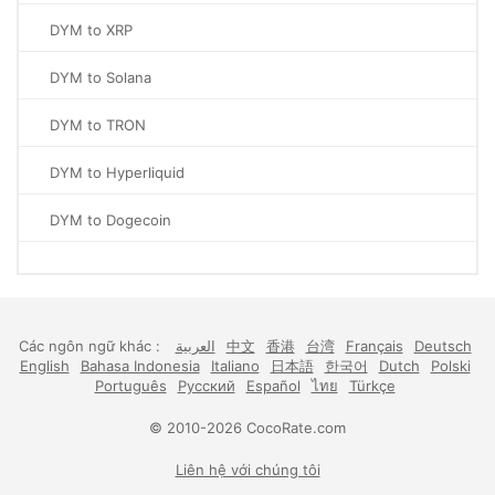
DYM to XRP
DYM to Solana
DYM to TRON
DYM to Hyperliquid
DYM to Dogecoin
Các ngôn ngữ khác :
العربية
中文
香港
台湾
Français
Deutsch
English
Bahasa Indonesia
Italiano
日本語
한국어
Dutch
Polski
Português
Русский
Español
ไทย
Türkçe
© 2010-2026 CocoRate.com
Liên hệ với chúng tôi