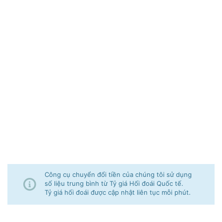
Công cụ chuyển đổi tiền của chúng tôi sử dụng
số liệu trung bình từ Tỷ giá Hối đoái Quốc tế.
Tỷ giá hối đoái được cập nhật liên tục mỗi phút.