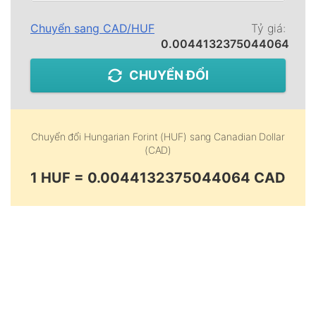
Chuyển sang
CAD
/
HUF
Tỷ giá:
0.0044132375044064
CHUYỂN ĐỔI
Chuyển đổi
Hungarian Forint (HUF)
sang
Canadian Dollar
(CAD)
1 HUF = 0.0044132375044064 CAD