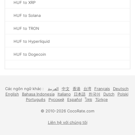
HUF to XRP
HUF to Solana
HUF to TRON
HUF to Hyperliquid
HUF to Dogecoin
Các ngôn ngữ khác :
العربية
中文
香港
台湾
Français
Deutsch
English
Bahasa Indonesia
Italiano
日本語
한국어
Dutch
Polski
Português
Русский
Español
ไทย
Türkçe
© 2010-2026 CocoRate.com
Liên hệ với chúng tôi