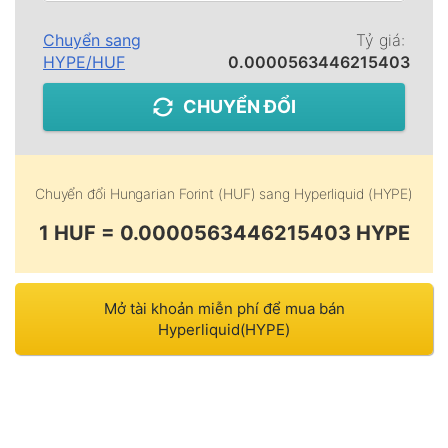
Chuyển sang
Tỷ giá:
HYPE
/
HUF
0.0000563446215403
CHUYỂN ĐỔI
Chuyển đổi
Hungarian Forint (HUF)
sang
Hyperliquid (HYPE)
1 HUF = 0.0000563446215403 HYPE
Mở tài khoản miễn phí để mua bán
Hyperliquid(HYPE)