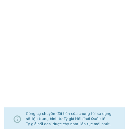
Công cụ chuyển đổi tiền của chúng tôi sử dụng
số liệu trung bình từ Tỷ giá Hối đoái Quốc tế.
Tỷ giá hối đoái được cập nhật liên tục mỗi phút.