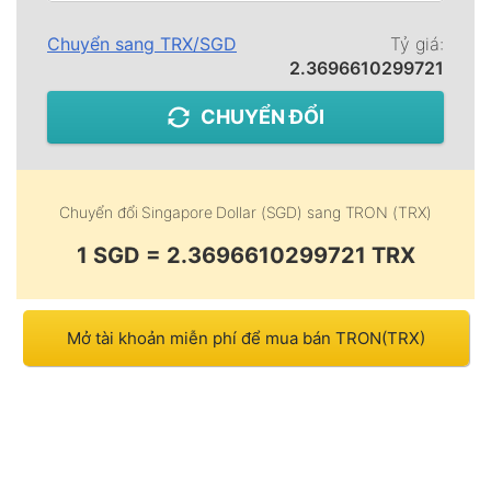
Chuyển sang
TRX
/
SGD
Tỷ giá:
2.3696610299721
CHUYỂN ĐỔI
Chuyển đổi
Singapore Dollar (SGD)
sang
TRON (TRX)
1 SGD = 2.3696610299721 TRX
Mở tài khoản miễn phí để mua bán TRON(TRX)